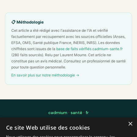
📋 Méthodologie
Cet article a été rédigé avec l'assistance de l'IA et vérifié
factuellement par recoupement avec les sources officielles (Anses,
EFSA, OMS, Santé publique France, INERIS, INRS). Les données
chiffrées sont issues de la
base de faits vérifiés cadmium-sante.fr
(280 faits sourcés). Relu par Laurent Mourre. Cet article ne
constitue pas un avis médical. Consultez un professionnel de santé
pour toute question personnelle.
En savoir plus sur notre méthodologie →
cadmium · santé · fr
×
Édité par Laurent Mourre — Ingénierie Logicielle IA pour les sciences et
Ce site Web utilise des cookies
l'éducation — Toulouse, France
Blog
FAQ
Mon exposition Cadmium
À propos
Méthodologie
Nous utilisons des cookies pour personnaliser le contenu, les