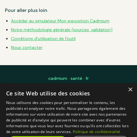
Pour aller plus loin
Accéder au simulateur Mon exposition Cadmium
Notre méthodologie générale (sources, validation)
Conditions d'utilisation de l'outil
Nous contacter
cadmium · santé · fr
×
Édité par Laurent Mourre — Ingénierie Logicielle IA pour les sciences et
Ce site Web utilise des cookies
l'éducation — Toulouse, France
Blog
FAQ
Mon exposition Cadmium
À propos
Méthodologie
Nous utilisons des cookies pour personnaliser le contenu, les
Mentions légales
Contact
CGU
Confidentialité
publicités et analyser notre trafic. Nous partageons également des
informations sur votre utilisation de notre site avec nos partenaires
Propulsé par
SupZen
— plateforme IA de gestion et de valorisation de sujets
de publicité et d'analyse qui peuvent les combiner avec d'autres
scientifiques complexes
informations que vous leur avez fournies ou qu'ils ont collectées lors
© 2026 cadmium-sante.fr — Information générale, non médicale
de votre utilisation de leurs services.
Politique de confidentialité