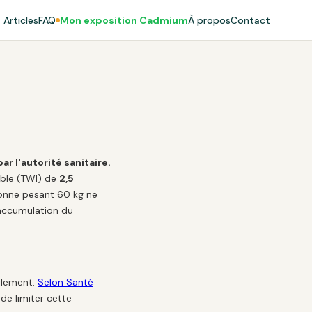
Articles
FAQ
Mon exposition Cadmium
À propos
Contact
 l'autorité sanitaire.
able (TWI) de
2,5
sonne pesant 60 kg ne
'accumulation du
cilement.
Selon Santé
e limiter cette