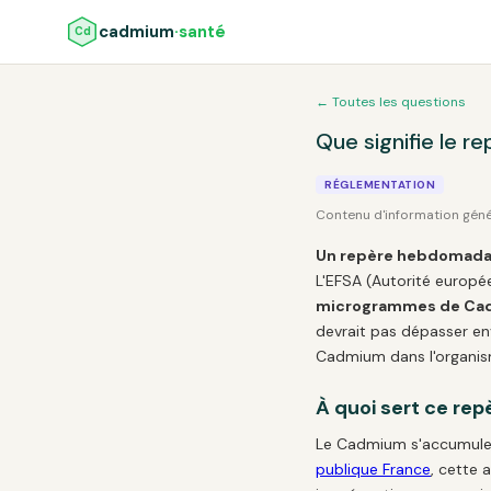
cadmium
·santé
Cd
← Toutes les questions
Que signifie le 
RÉGLEMENTATION
Contenu d'information gén
Un repère hebdomadair
L'EFSA (Autorité europé
microgrammes de Cad
devrait pas dépasser e
Cadmium dans l'organism
À quoi sert ce rep
Le Cadmium s'accumule le
publique France
, cette