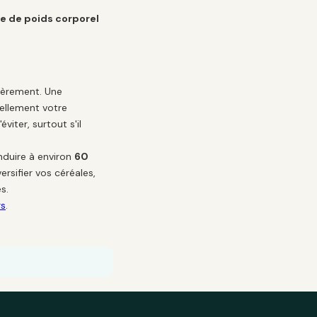
 de poids corporel
lièrement. Une
rellement votre
viter, surtout s'il
nduire à environ
60
rsifier vos céréales,
s.
rs
.