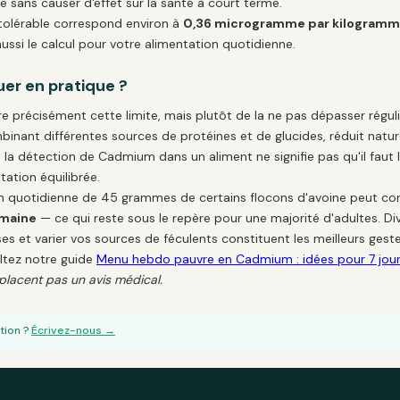
 sans causer d'effet sur la santé à court terme.
olérable correspond environ à
0,36 microgramme par kilogramme
e aussi le calcul pour votre alimentation quotidienne.
er en pratique ?
ndre précisément cette limite, mais plutôt de la ne pas dépasser régu
binant différentes sources de protéines et de glucides, réduit natu
, la détection de Cadmium dans un aliment ne signifie pas qu'il faut l'é
tation équilibrée.
n quotidienne de 45 grammes de certains flocons d'avoine peut co
maine
— ce qui reste sous le repère pour une majorité d'adultes. Dive
ses et varier vos sources de féculents constituent les meilleurs geste
ltez notre guide
Menu hebdo pauvre en Cadmium : idées pour 7 jou
placent pas un avis médical.
tion ?
Écrivez-nous →