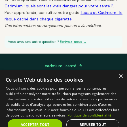
Cadmium : quels sont les vrais dangers pour votre santé ?
.
Pour approfondir, consultez notre guide
Tabac et Cadmium : le
risque caché dans chaque cigarette
.
Ces informations ne remplacent pas un avis médical.
Vous avez une autre question ?
Écrivez-nous →
cadmium · santé · fr
×
Édité par Laurent Mourre — Ingénierie Logicielle IA pour les sciences et
Ce site Web utilise des cookies
l'éducation — Toulouse, France
Blog
FAQ
Mon exposition Cadmium
À propos
Méthodologie
Nous utilisons des cookies pour personnaliser le contenu, les
Mentions légales
Contact
CGU
Confidentialité
publicités et analyser notre trafic. Nous partageons également des
informations sur votre utilisation de notre site avec nos partenaires
Propulsé par
SupZen
— plateforme IA de gestion et de valorisation de sujets
de publicité et d'analyse qui peuvent les combiner avec d'autres
scientifiques complexes
informations que vous leur avez fournies ou qu'ils ont collectées lors
© 2026 cadmium-sante.fr — Information générale, non médicale
de votre utilisation de leurs services.
Politique de confidentialité
Gérer mes cookies
ACCEPTER TOUT
REFUSER TOUT