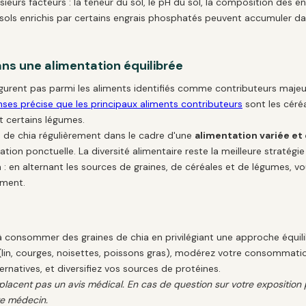
urs facteurs : la teneur du sol, le pH du sol, la composition des engr
s sols enrichis par certains engrais phosphatés peuvent accumuler
ans une alimentation équilibrée
igurent pas parmi les aliments identifiés comme contributeurs majeur
nses précise que les principaux aliments contributeurs
sont les céré
 et certains légumes.
de chia régulièrement dans le cadre d'une
alimentation variée et
tion ponctuelle. La diversité alimentaire reste la meilleure stratégie
: en alternant les sources de graines, de céréales et de légumes, v
iment.
 consommer des graines de chia en privilégiant une approche équilib
(lin, courges, noisettes, poissons gras), modérez votre consommatio
ernatives, et diversifiez vos sources de protéines.
lacent pas un avis médical. En cas de question sur votre exposition 
re médecin.