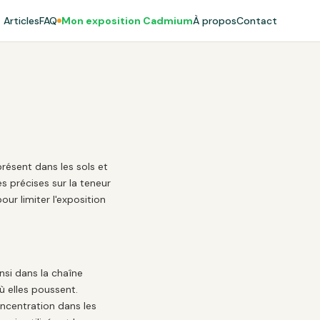
Articles
FAQ
Mon exposition Cadmium
À propos
Contact
présent dans les sols et
s précises sur la teneur
ur limiter l'exposition
nsi dans la chaîne
ù elles poussent.
ncentration dans les