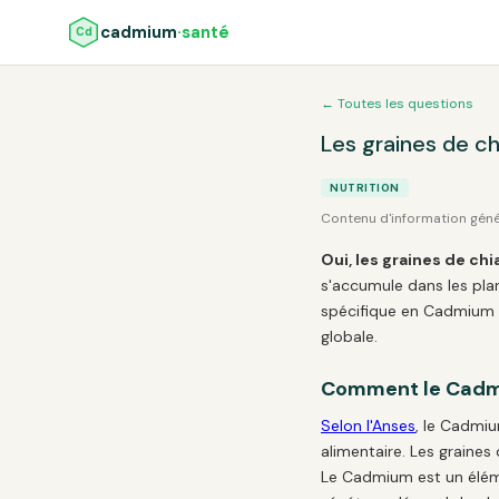
cadmium
·santé
Cd
← Toutes les questions
Les graines de c
NUTRITION
Contenu d'information gén
Oui, les graines de c
s'accumule dans les plan
spécifique en Cadmium de
globale.
Comment le Cadmi
Selon l'Anses
, le Cadmiu
alimentaire. Les graines
Le Cadmium est un éléme