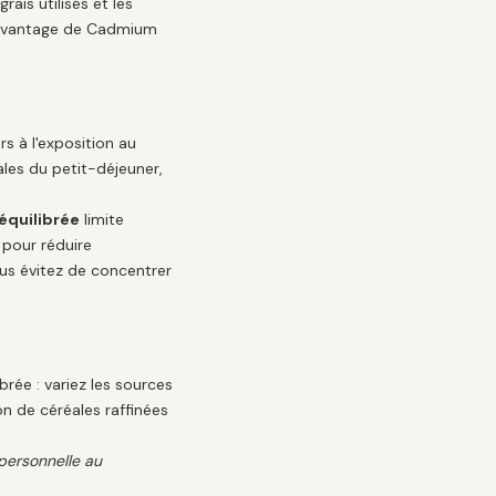
ais utilisés et les
 davantage de Cadmium
s à l'exposition au
ales du petit-déjeuner,
 équilibrée
limite
 pour réduire
ous évitez de concentrer
rée : variez les sources
n de céréales raffinées
personnelle au