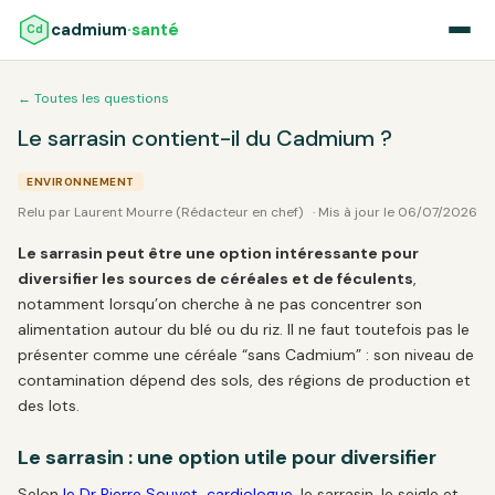
cadmium
·santé
Cd
← Toutes les questions
Le sarrasin contient-il du Cadmium ?
ENVIRONNEMENT
Relu par Laurent Mourre (Rédacteur en chef)
· Mis à jour le 06/07/2026
Le sarrasin peut être une option intéressante pour
diversifier les sources de céréales et de féculents
,
notamment lorsqu’on cherche à ne pas concentrer son
alimentation autour du blé ou du riz. Il ne faut toutefois pas le
présenter comme une céréale “sans Cadmium” : son niveau de
contamination dépend des sols, des régions de production et
des lots.
Le sarrasin : une option utile pour diversifier
Selon
le Dr Pierre Souvet, cardiologue
, le sarrasin, le seigle et