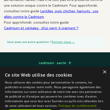
une solution unique contre le Cadmium. Pour approfondir,
consultez notre guide
Lentilles, pois chiches, haricots : vos
alliés contre le Cadmium
.
Pour approfondir, consultez notre guide
Cadmium et céréales : d'où vient-il vraiment ?
.
Vous avez une autre question ?
Écrivez-nous →
cadmium · santé · fr
×
Édité par Laurent Mourre — Ingénierie Logicielle IA pour les sciences et
Ce site Web utilise des cookies
l'éducation — Toulouse, France
Blog
FAQ
Mon exposition Cadmium
À propos
Méthodologie
Nous utilisons des cookies pour personnaliser le contenu, les
Mentions légales
Contact
CGU
Confidentialité
publicités et analyser notre trafic. Nous partageons également des
informations sur votre utilisation de notre site avec nos partenaires
Propulsé par
SupZen
— plateforme IA de gestion et de valorisation de sujets
de publicité et d'analyse qui peuvent les combiner avec d'autres
scientifiques complexes
informations que vous leur avez fournies ou qu'ils ont collectées lors
© 2026 cadmium-sante.fr — Information générale, non médicale
de votre utilisation de leurs services.
Politique de confidentialité