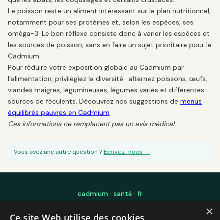
Le poisson reste un aliment intéressant sur le plan nutritionnel,
notamment pour ses protéines et, selon les espèces, ses
oméga-3. Le bon réflexe consiste donc à varier les espèces et
les sources de poisson, sans en faire un sujet prioritaire pour le
Cadmium.
Pour réduire votre exposition globale au Cadmium par
l’alimentation, privilégiez la diversité : alternez poissons, œufs,
viandes maigres, légumineuses, légumes variés et différentes
sources de féculents. Découvrez nos suggestions de
menus
équilibrés pauvres en Cadmium
.
Ces informations ne remplacent pas un avis médical.
Vous avez une autre question ?
Écrivez-nous →
cadmium · santé · fr
×
Édité par Laurent Mourre — Ingénierie Logicielle IA pour les sciences et
Ce site Web utilise des cookies
l'éducation — Toulouse, France