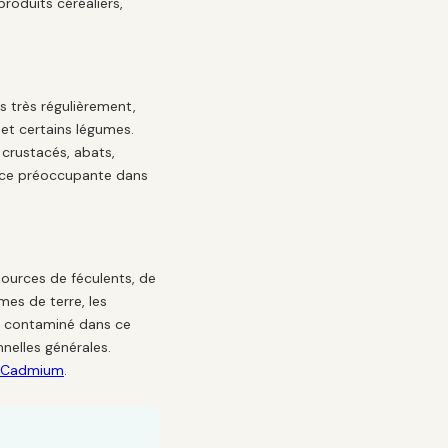
roduits céréaliers,
 très régulièrement,
 et certains légumes.
 crustacés, abats,
rce préoccupante dans
sources de féculents, de
mes de terre, les
eu contaminé dans ce
nelles générales.
 le Cadmium
.