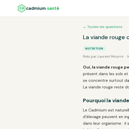
cadmium
·santé
Cd
← Toutes les questions
La viande rouge 
NUTRITION
Relu par Laurent Mourre
·
Oui, la viande rouge 
présent dans les sols et 
se concentre surtout da
La viande rouge reste d
Pourquoi la viand
Le Cadmium est naturell
d’élevage peuvent en ing
dans leur organisme : il