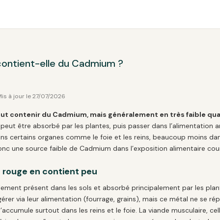
contient-elle du Cadmium ?
 Mis à jour le 27/07/2026
peut contenir du Cadmium, mais généralement en très faible qua
peut être absorbé par les plantes, puis passer dans l’alimentation ani
ns certains organes comme le foie et les reins, beaucoup moins dan
onc une source faible de Cadmium dans l’exposition alimentaire cou
e rouge en contient peu
ement présent dans les sols et absorbé principalement par les plan
érer via leur alimentation (fourrage, grains), mais ce métal ne se r
 s’accumule surtout dans les reins et le foie. La viande musculaire, 