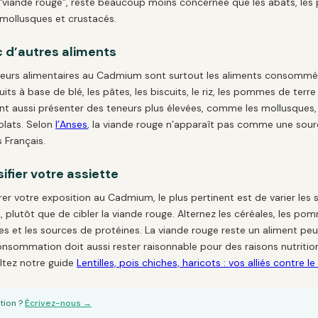
iande rouge”, reste beaucoup moins concernée que les abats, les p
 mollusques et crustacés.
 d’autres aliments
teurs alimentaires au Cadmium sont surtout les aliments consommés
ts à base de blé, les pâtes, les biscuits, le riz, les pommes de terre
nt aussi présenter des teneurs plus élevées, comme les mollusques,
olats. Selon
l’Anses
, la viande rouge n’apparaît pas comme une sou
 Français.
sifier votre assiette
r votre exposition au Cadmium, le plus pertinent est de varier les 
 plutôt que de cibler la viande rouge. Alternez les céréales, les pom
es et les sources de protéines. La viande rouge reste un aliment p
nsommation doit aussi rester raisonnable pour des raisons nutrition
ltez notre guide
Lentilles, pois chiches, haricots : vos alliés contre
tion ?
Écrivez-nous →