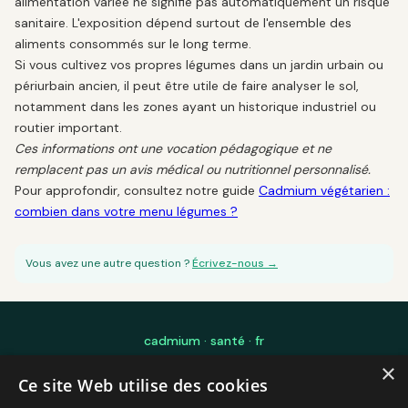
alimentation variée ne signifie pas automatiquement un risque
sanitaire. L'exposition dépend surtout de l'ensemble des
aliments consommés sur le long terme.
Si vous cultivez vos propres légumes dans un jardin urbain ou
périurbain ancien, il peut être utile de faire analyser le sol,
notamment dans les zones ayant un historique industriel ou
routier important.
Ces informations ont une vocation pédagogique et ne
remplacent pas un avis médical ou nutritionnel personnalisé.
Pour approfondir, consultez notre guide
Cadmium végétarien :
combien dans votre menu légumes ?
Vous avez une autre question ?
Écrivez-nous →
cadmium · santé · fr
×
Édité par Laurent Mourre — Ingénierie Logicielle IA pour les sciences et
Ce site Web utilise des cookies
l'éducation — Toulouse, France